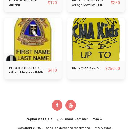
Rocker Movimiento
Placa con Nombre "3
$
120
$
350
Juvenil
c/Logo Metalica - PIN
Placa con Nombre "3
$
250.00
Placa CMA Kids "2
$
410
c/Logo Metalica - IMAN
Página De Inicio
¿Quiénes Somos?
Más
Copyright © 2026 Todos los derechos reservados -
CMA México