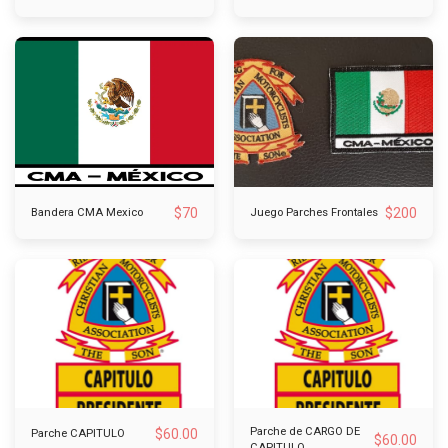
$
70
$
200
Bandera CMA Mexico
Juego Parches Frontales
Parche de CARGO DE
$
60.00
Parche CAPITULO
$
60.00
CAPITULO