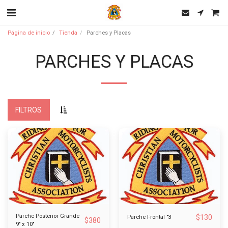
Página de inicio
Tienda
Parches y Placas
PARCHES Y PLACAS
FILTROS
Parche Posterior Grande
$
130
Parche Frontal "3
$
380
9" x 10"